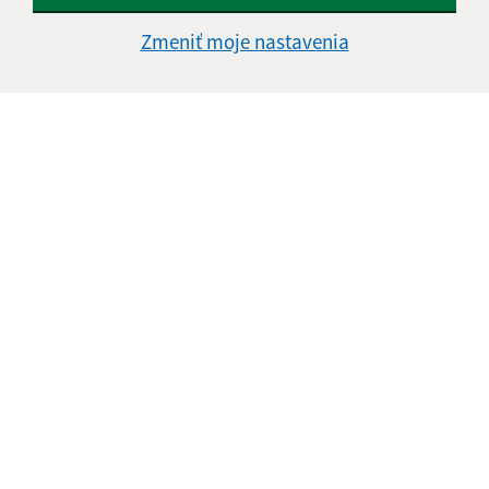
Text vašej správy (povinné)
Zmeniť moje nastavenia
Oboznámil som sa so
spracúvaním osobných
údajov
Google reCaptcha Response
Odoslať správu
Úradné hodiny:
Deň
Čas doobeda
Čas poobede
Pondelok:
08:00 - 12:00