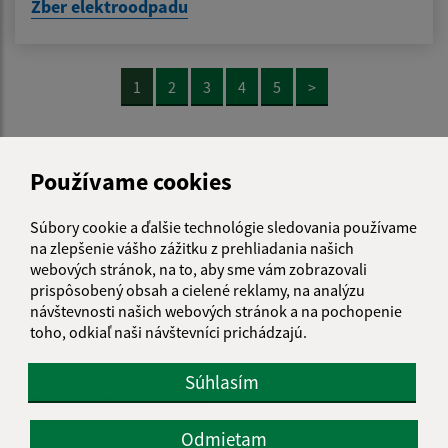
Zber elektroodpadu
1
2
3
4
5
>
Používame cookies
Je táto stránka užitočná?
Áno
Nie
Boli tieto 
Boli 
Našli ste na stránke chybu?
Súbory cookie a ďalšie technológie sledovania používame
Napíšte nám
na zlepšenie vášho zážitku z prehliadania našich
webových stránok, na to, aby sme vám zobrazovali
Napíšte nám:
prispôsobený obsah a cielené reklamy, na analýzu
návštevnosti našich webových stránok a na pochopenie
Meno (povinné)
toho, odkiaľ naši návštevníci prichádzajú.
Súhlasím
E-mailová adresa (povinné)
Odmietam