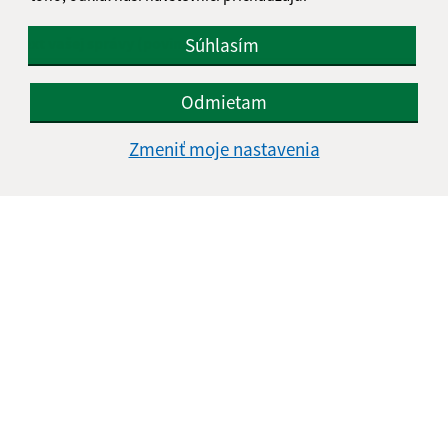
Súhlasím
Text vašej správy (povinné)
Odmietam
Zmeniť moje nastavenia
Oboznámil som sa so
spracúvaním osobných
údajov
Google reCaptcha Response
Odoslať správu
Úradné hodiny:
Deň
Čas doobeda
Čas poobede
Pondelok:
08:00 - 12:00