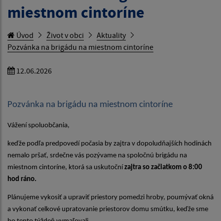
miestnom cintoríne
Úvod
Život v obci
Aktuality
Pozvánka na brigádu na miestnom cintoríne
12.06.2026
Pozvánka na brigádu na miestnom cintoríne
Vážení spoluobčania,
keďže podľa predpovedí počasia by zajtra v dopoludňajších hodinách
nemalo pršať, srdečne vás pozývame na spoločnú brigádu na
miestnom cintoríne, ktorá sa uskutoční
zajtra so začiatkom o 8:00
hod ráno.
Plánujeme vykosiť a upraviť priestory pomedzi hroby, poumývať okná
a vykonať celkové upratovanie priestorov domu smútku, keďže sme