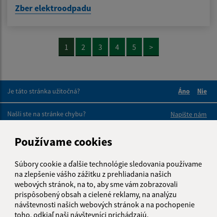
Zber elektroodpadu
1
2
3
4
5
>
Je táto stránka užitočná?
Áno
Nie
Boli tieto 
Boli 
Našli ste na stránke chybu?
Napíšte nám
Používame cookies
Napíšte nám:
Meno (povinné)
Súbory cookie a ďalšie technológie sledovania používame
na zlepšenie vášho zážitku z prehliadania našich
webových stránok, na to, aby sme vám zobrazovali
prispôsobený obsah a cielené reklamy, na analýzu
E-mailová adresa (povinné)
návštevnosti našich webových stránok a na pochopenie
toho, odkiaľ naši návštevníci prichádzajú.