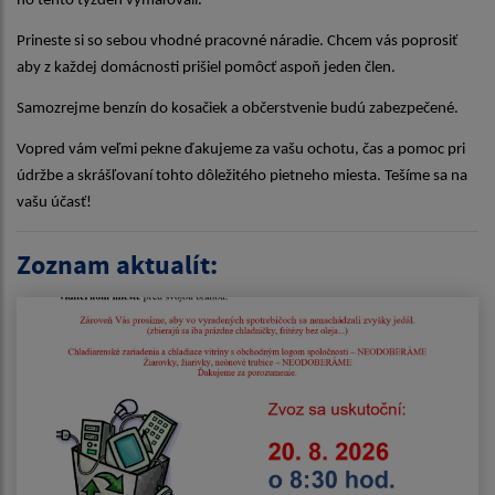
ho tento týždeň vymaľovali.
Prineste si so sebou vhodné pracovné náradie. Chcem vás poprosiť
aby z každej domácnosti prišiel pomôcť aspoň jeden člen.
Samozrejme benzín do kosačiek a občerstvenie budú zabezpečené.
Vopred vám veľmi pekne ďakujeme za vašu ochotu, čas a pomoc pri
údržbe a skrášľovaní tohto dôležitého pietneho miesta. Tešíme sa na
vašu účasť!
Zoznam aktualít: