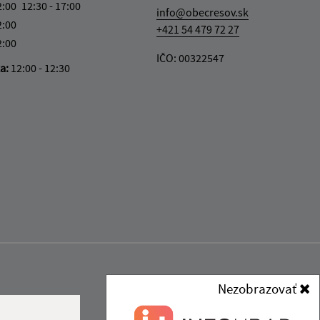
2:00
12:30 - 17:00
info@obecresov.sk
2:00
+421 54 479 72 27
2:00
IČO: 00322547
ka:
12:00 - 12:30
Nezobrazovať