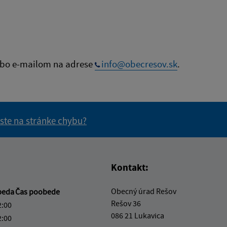
bo e-mailom na adrese
info@obecresov.sk
.
 ste na stránke chybu?
vás užitočné?
e pre vás užitočné?
Kontakt:
Obecný úrad Rešov
beda
Čas poobede
Rešov 36
2:00
086 21 Lukavica
2:00