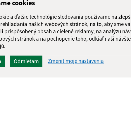
ame cookies
okie a ďalšie technológie sledovania používame na zlepš
 prehliadania našich webových stránok, na to, aby sme v
li prispôsobený obsah a cielené reklamy, na analýzu náv
bových stránok a na pochopenie toho, odkiaľ naši návšte
jú.
Zmeniť moje nastavenia
m
Odmietam
Rýchle odkazy:
Aktualiz
nku
Aktuality
04.08.2026 
História
RSS
Fotogaléria
Školstvo