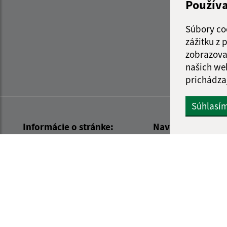
Použív
Súbory co
zážitku z
zobrazova
našich we
prichádza
Súhlasí
Informácie o stránke:
Navigácia:
Vyhlásenie o prístupnosti
Vytlačiť aktuálnu strá
Autorské práva
Mapa stránok
Ochrana osobných údajov
Cookies