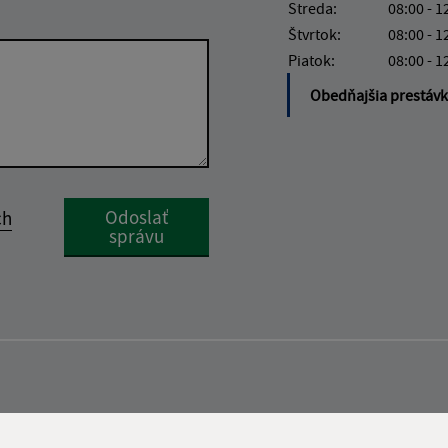
Streda:
08:00 - 1
Štvrtok:
08:00 - 1
Piatok:
08:00 - 1
Obedňajšia prestáv
Google reCaptcha Response
Odoslať
ch
správu