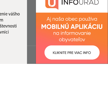
enie vášho
ám
števnosti
vníci
ované:
Správca obsahu:
09:32 hod.
Správca obsahu je Obec Rešov.
Vytvorené v súlade s
Jednotným
dizajn manuálom elektronických
služieb.