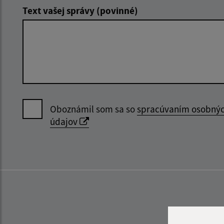
Text vašej správy (povinné)
Oboznámil som sa so
spracúvaním osobný
údajov