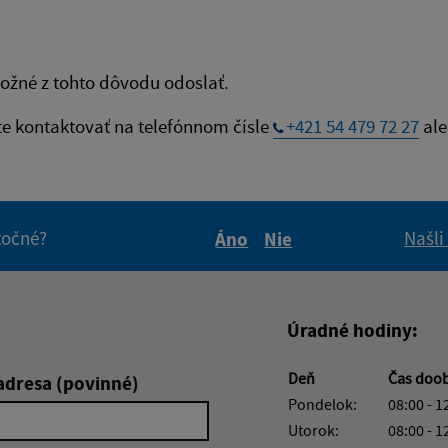
ožné z tohto dôvodu odoslať.
te kontaktovať na telefónnom čísle
+421 54 479 72 27
ale
itočné?
Našli
Áno
Nie
Boli tieto informácie pre 
Boli tieto informáci
Úradné hodiny:
Deň
Čas doo
adresa (povinné)
Pondelok:
08:00 - 1
Utorok:
08:00 - 1