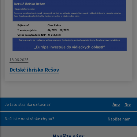
18.06.2025
Detské ihrisko Rešov
Je táto stránka užitočná?
Áno
Nie
Boli tieto 
Boli 
Našli ste na stránke chybu?
Napíšte nám
Napíšte nám: