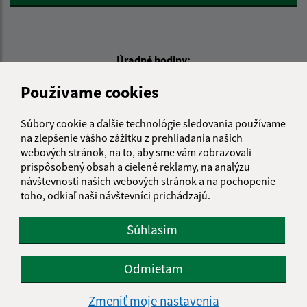
Úradné hodiny:
Deň
Čas doobeda
Čas poobede
Používame cookies
Pondelok:
08:00 - 12:00
Utorok:
08:00 - 12:00
Súbory cookie a ďalšie technológie sledovania používame
na zlepšenie vášho zážitku z prehliadania našich
Streda:
08:00 - 12:00
12:30 - 17:00
webových stránok, na to, aby sme vám zobrazovali
Štvrtok:
08:00 - 12:00
prispôsobený obsah a cielené reklamy, na analýzu
Piatok:
08:00 - 12:00
návštevnosti našich webových stránok a na pochopenie
toho, odkiaľ naši návštevníci prichádzajú.
Obedňajšia prestávka:
12:00 - 12:30
Súhlasím
Kontakt:
Odmietam
Obecný úrad Rešov
Rešov 36
Zmeniť moje nastavenia
086 21 Lukavica