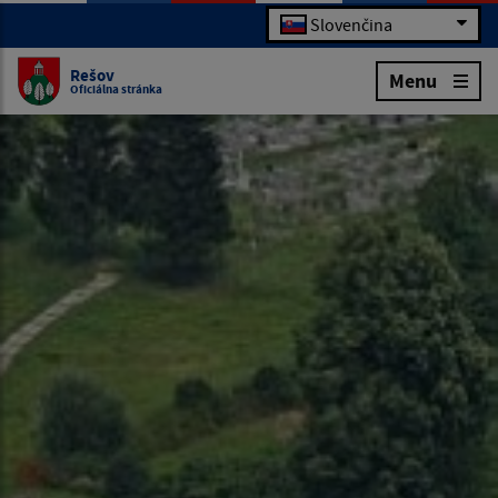
Slovenčina
Rešov
Menu
Oficiálna stránka