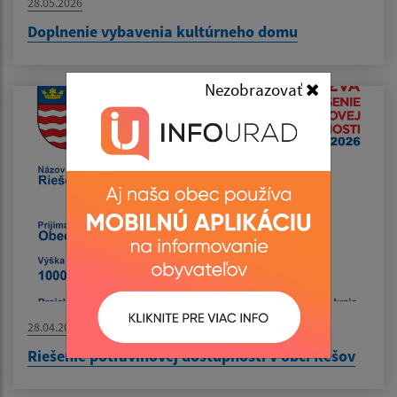
28.05.2026
Doplnenie vybavenia kultúrneho domu
Nezobrazovať
28.04.2026
Riešenie potravinovej dostupnosti v obci Rešov