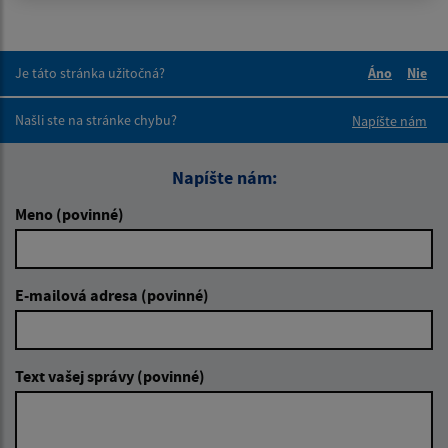
Je táto stránka užitočná?
Áno
Nie
Boli tieto 
Boli 
Našli ste na stránke chybu?
Napíšte nám
Napíšte nám:
Meno (povinné)
E-mailová adresa (povinné)
Text vašej správy (povinné)