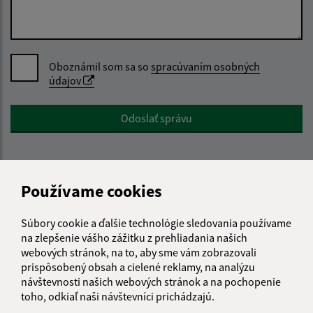
Oboznámil som sa so
spracúvaním osobných
údajov
Google reCaptcha Response
Odoslať správu
Úradné hodiny:
Používame cookies
Deň
Čas doobeda
Čas poobede
Súbory cookie a ďalšie technológie sledovania používame
Pondelok:
08:00 - 12:00
na zlepšenie vášho zážitku z prehliadania našich
Utorok:
08:00 - 12:00
webových stránok, na to, aby sme vám zobrazovali
prispôsobený obsah a cielené reklamy, na analýzu
Streda:
08:00 - 12:00
12:30 - 17:00
návštevnosti našich webových stránok a na pochopenie
Štvrtok:
08:00 - 12:00
toho, odkiaľ naši návštevníci prichádzajú.
Piatok:
08:00 - 12:00